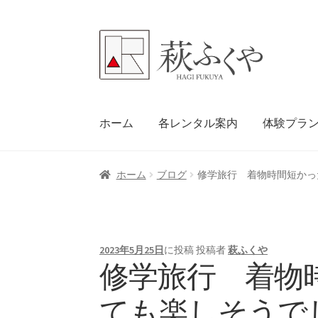
ナ
コ
ビ
ン
ゲ
テ
ー
ン
シ
ツ
ホーム
各レンタル案内
体験プラ
ョ
へ
ン
ス
へ
キ
ホーム
ブログ
修学旅行 着物時間短かっ
ス
ッ
キ
プ
ッ
プ
2023年5月25日
に投稿
投稿者
萩ふくや
修学旅行 着物
ても楽しそうで