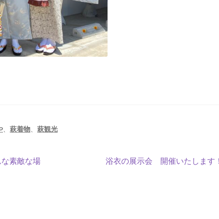
や
、
萩着物
、
萩観光
次
んな素敵な場
浴衣の展示会 開催いたします
の
投
稿: