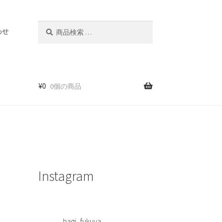
検
検
わせ
索
索
対
象:
¥
0
0個の商品
Instagram
hagi_fukuya