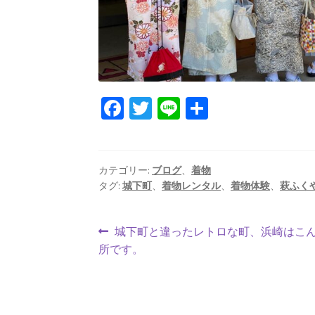
Fa
T
Li
共
ce
wi
n
有
b
tt
e
o
er
カテゴリー:
ブログ
、
着物
タグ:
城下町
、
着物レンタル
、
着物体験
、
萩ふく
o
k
投
前
城下町と違ったレトロな町、浜崎はこ
の
所です。
稿
投
ナ
稿: