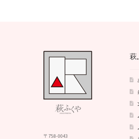
ビ
ゲ
ー
シ
ョ
萩
ン
〒758-0043