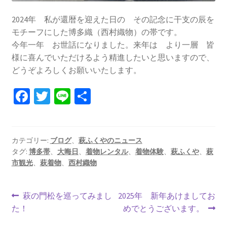
2024年 私が還暦を迎えた日の その記念に干支の辰を
モチーフにした博多織（西村織物）の帯です。
今年一年 お世話になりました。来年は より一層 皆
様に喜んでいただけるよう精進したいと思いますので、
どうぞよろしくお願いいたします。
Fa
T
Li
共
ce
wi
n
有
b
tt
e
o
er
カテゴリー:
ブログ
、
萩ふくやのニュース
タグ:
博多帯
、
大晦日
、
着物レンタル
、
着物体験
、
萩ふくや
、
萩
o
市観光
、
萩着物
、
西村織物
k
投
前
次
萩の門松を巡ってみまし
2025年 新年あけましてお
の
の
た！
めでとうございます。
稿
投
投