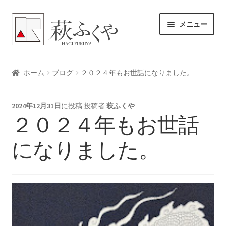
ナ
コ
メニュー
ビ
ン
ゲ
テ
ー
ン
ホーム
シ
ツ
ホーム
ブログ
２０２４年もお世話になりました。
ョ
へ
各レンタル案内
ン
ス
2024年12月31日
に投稿
投稿者
萩ふくや
へ
キ
体験プラン予約
２０２４年もお世話
ス
ッ
キ
プ
よくある質問
になりました。
ッ
プ
女将のアドバイス
サ
ブログ
ブ
メ
サ
お問い合わせ