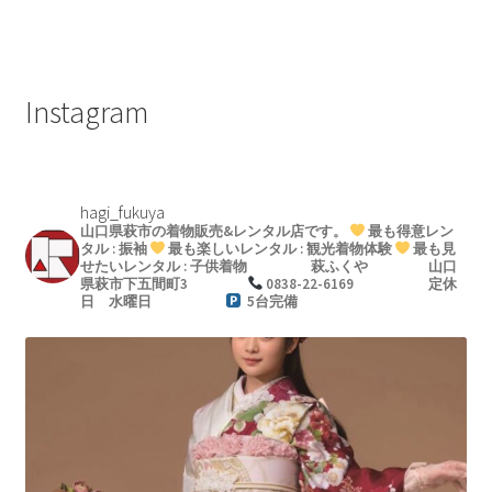
ナ
稿:
稿:
ビ
ゲ
Instagram
ー
シ
hagi_fukuya
ョ
山口県萩市の着物販売&レンタル店です。
最も得意レン
タル : 振袖
最も楽しいレンタル : 観光着物体験
最も見
ン
せたいレンタル : 子供着物
萩ふくや
山口
県萩市下五間町3
0838-22-6169
定休
日 水曜日
5台完備