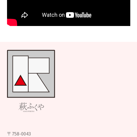
〒758-0043