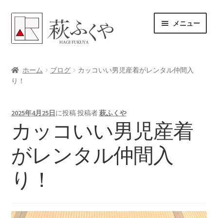
ナ
コ
メニュー
ビ
ン
ゲ
テ
ー
ン
ホーム
シ
ツ
ホーム
ブログ
カッコいい男児産着がレンタル仲間入
ョ
へ
り！
各レンタル案内
ン
ス
へ
キ
体験プラン予約
2025年4月25日
に投稿
投稿者
萩ふくや
ス
ッ
カッコいい男児産着
キ
プ
よくある質問
ッ
がレンタル仲間入
プ
女将のアドバイス
り！
サ
ブログ
ブ
メ
サ
お問い合わせ