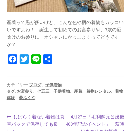
産着って黒が多いけど、こんな色や柄の着物もカッコい
いですよね！ 誕生して初めてのお宮参りや、3歳の厄
除けのお参りに オシャレにかっこよくってどうです
か？
Fa
T
Li
共
ce
wi
n
有
b
tt
e
o
er
カテゴリー:
ブログ
、
子供着物
タグ:
お宮参り
、
七五三
、
子供着物
、
産着
、
着物レンタル
、
着物
o
体験
、
萩ふくや
k
投
前
次
しばらく着ない着物は真
4月27日「毛利輝元公没後
の
の
空パックで保存しても良
400年記念イベント」 萩時
稿
投
投