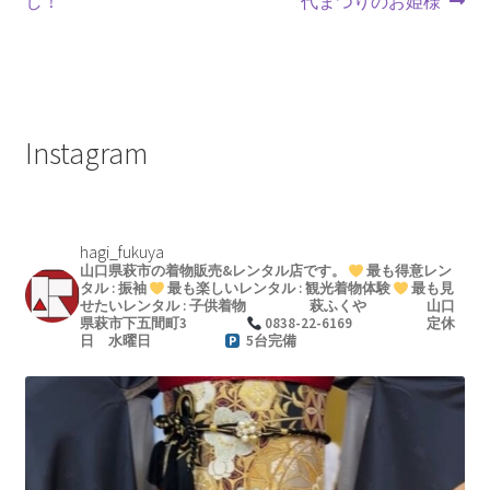
し！
代まつりのお姫様
ナ
稿:
稿:
ビ
ゲ
Instagram
ー
シ
ョ
hagi_fukuya
山口県萩市の着物販売&レンタル店です。
最も得意レン
ン
タル : 振袖
最も楽しいレンタル : 観光着物体験
最も見
せたいレンタル : 子供着物
萩ふくや
山口
県萩市下五間町3
0838-22-6169
定休
日 水曜日
5台完備