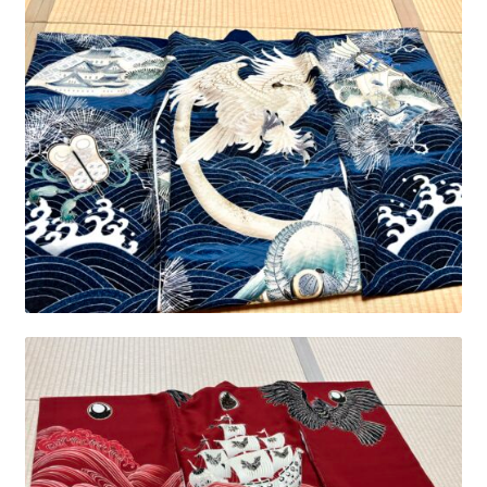
ニ
ブ
ュ
メ
ー
ニ
を
ュ
展
ー
開
を
展
開