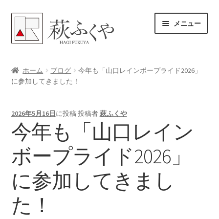
ナ
コ
メニュー
ビ
ン
ゲ
テ
ー
ン
ホーム
シ
ツ
ホーム
ブログ
今年も「山口レインボープライド2026」
ョ
へ
に参加してきました！
各レンタル案内
ン
ス
へ
キ
体験プラン予約
2026年5月16日
に投稿
投稿者
萩ふくや
ス
ッ
今年も「山口レイン
キ
プ
よくある質問
ッ
ボープライド2026」
プ
女将のアドバイス
に参加してきまし
サ
ブログ
ブ
た！
メ
サ
お問い合わせ