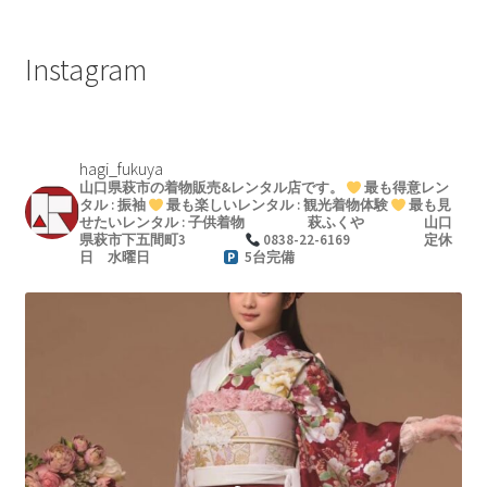
ビ
ゲ
Instagram
ー
シ
hagi_fukuya
ョ
山口県萩市の着物販売&レンタル店です。
最も得意レン
タル : 振袖
最も楽しいレンタル : 観光着物体験
最も見
ン
せたいレンタル : 子供着物
萩ふくや
山口
県萩市下五間町3
0838-22-6169
定休
日 水曜日
5台完備