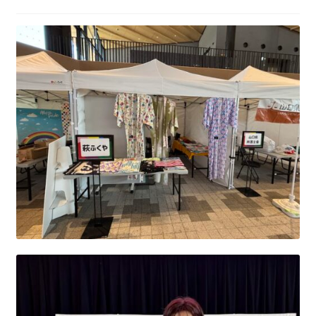
ニ
ブ
ュ
メ
ー
ニ
を
ュ
展
ー
開
を
展
開