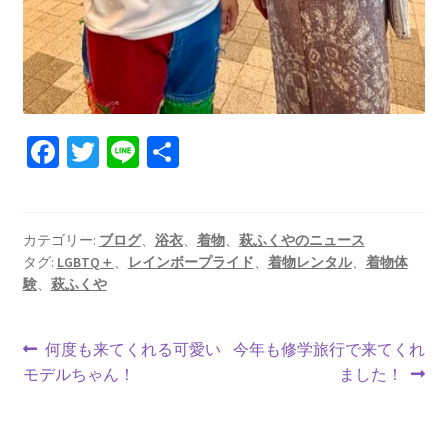
Fa
T
Li
共
ce
wi
n
有
b
tt
e
o
er
カテゴリー:
ブログ
、
浴衣
、
着物
、
萩ふくやのニュース
タグ:
LGBTQ＋
、
レインボープライド
、
着物レンタル
、
着物体
o
験
、
萩ふくや
k
投
前
次
何度も来てくれる可愛い
今年も修学旅行で来てくれ
の
の
モデルちゃん！
ました！
稿
投
投
ナ
稿:
稿: