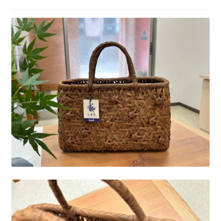
ニ
ブ
ュ
メ
ー
ニ
を
ュ
展
ー
開
を
展
開