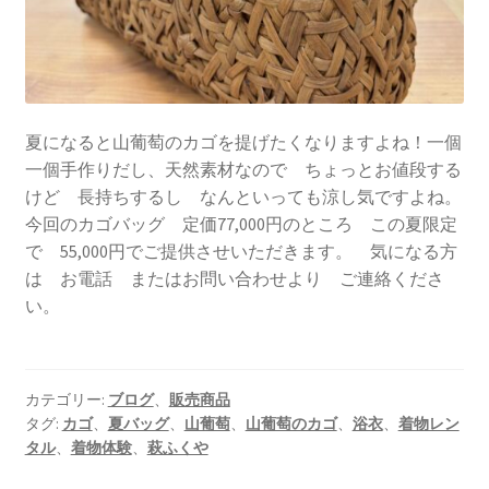
夏になると山葡萄のカゴを提げたくなりますよね！一個
一個手作りだし、天然素材なので ちょっとお値段する
けど 長持ちするし なんといっても涼し気ですよね。
今回のカゴバッグ 定価77,000円のところ この夏限定
で 55,000円でご提供させいただきます。 気になる方
は お電話 またはお問い合わせより ご連絡くださ
い。
カテゴリー:
ブログ
、
販売商品
タグ:
カゴ
、
夏バッグ
、
山葡萄
、
山葡萄のカゴ
、
浴衣
、
着物レン
タル
、
着物体験
、
萩ふくや