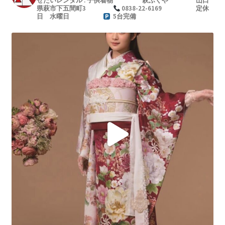
せたいレンタル : 子供着物
萩ふくや
山口
県萩市下五間町3
0838-22-6169
定休
日 水曜日
5台完備