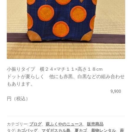
小振りタイプ 横２４×マチ１１×高さ１８cm
ドットが夏らしく 他にも赤黒、白黒などの組み合わせ
もあります。
9,900
円（税込）
カテゴリー:
ブログ
、
萩ふくやのニュース
、
販売商品
タグ:
カゴバッグ
、
マダガスカル島
、
夏カゴ
、
着物レンタル
、
萩