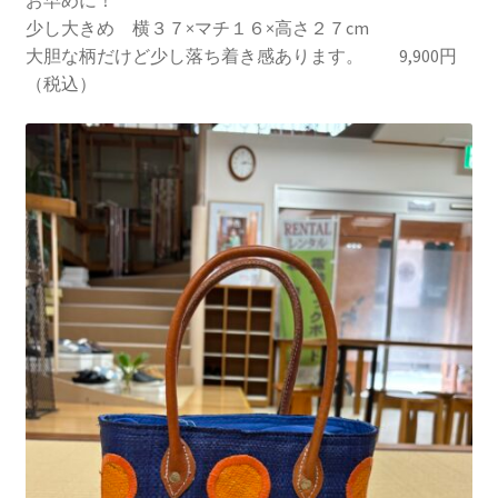
お早めに！
少し大きめ 横３７×マチ１６×高さ２７cm
大胆な柄だけど少し落ち着き感あります。 9,900円
（税込）