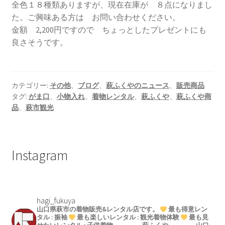
全色１８種類ありますが、現在在庫が ８点になりまし
た。ご興味ある方は お問い合わせください。
金額 2,200円ですので ちょっとしたプレゼントにも
良さそうです。
カテゴリー:
その他
、
ブログ
、
萩ふくやのニュース
、
販売商品
タグ:
がま口
、
小物入れ
、
着物レンタル
、
萩ふくや
、
萩ふくや商
品
、
萩市観光
Instagram
hagi_fukuya
山口県萩市の着物販売&レンタル店です。
最も得意レン
タル : 振袖
最も楽しいレンタル : 観光着物体験
最も見