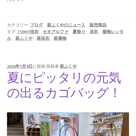
カテゴリー:
ブログ
、
萩ふくやのニュース
、
販売商品
タグ:
TORAY浴衣
、
セオアルファ
、
夏祭り
、
浴衣
、
着物レンタ
ル
、
萩ふくや
、
萩浴衣
、
萩着物
2026年7月4日
に投稿
投稿者
萩ふくや
夏にピッタリの元気
の出るカゴバッグ！