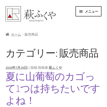
ナ
コ
メニュー
ビ
ン
ゲ
テ
ー
ン
ホーム
シ
ツ
ホーム
販売商品
ョ
へ
各レンタル案内
ン
ス
カテゴリー:
販売商品
へ
キ
体験プラン予約
ス
ッ
キ
プ
よくある質問
2026年7月26日
に投稿
投稿者
萩ふくや
ッ
夏に山葡萄のカゴっ
プ
女将のアドバイス
て1つは持ちたいです
サ
ブログ
ブ
よね！
メ
サ
お問い合わせ