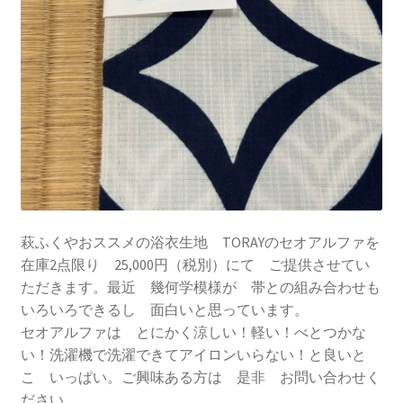
萩ふくやおススメの浴衣生地 TORAYのセオアルファを
在庫2点限り 25,000円（税別）にて ご提供させてい
ただきます。最近 幾何学模様が 帯との組み合わせも
いろいろできるし 面白いと思っています。
セオアルファは とにかく涼しい！軽い！べとつかな
い！洗濯機で洗濯できてアイロンいらない！と良いと
こ いっぱい。ご興味ある方は 是非 お問い合わせく
ださい。