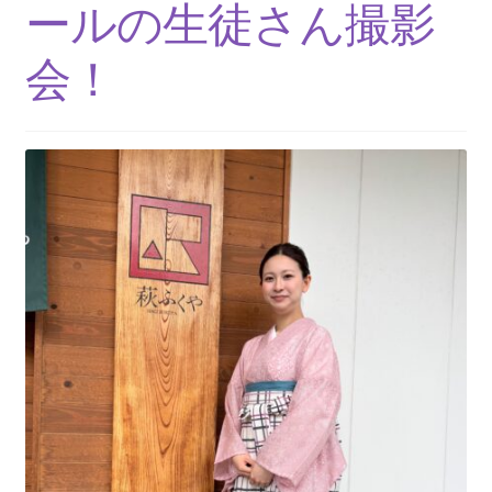
ニ
ールの生徒さん撮影
ュ
メディア掲載
ー
会！
を
浴衣
展
開
着物
キックボード
サ
お問い合わせ
ブ
メ
ニ
ュ
ー
を
展
開