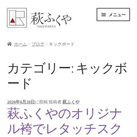
ナ
コ
メニュー
ビ
ン
ゲ
テ
ー
ン
ホーム
シ
ツ
ホーム
ブログ
キックボード
ョ
へ
各レンタル案内
ン
ス
カテゴリー:
キックボ
へ
キ
体験プラン予約
ス
ッ
ード
キ
プ
よくある質問
ッ
プ
女将のアドバイス
2026年6月26日
に投稿
投稿者
萩ふくや
萩ふくやのオリジナ
サ
ブログ
ブ
ル袴でレタッチスク
メ
振袖