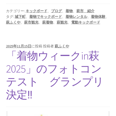
カテゴリー:
キックボード
、
ブログ
、
着物
、
萩市 紹介
タグ:
城下町
、
着物でキックボード
、
着物レンタル
、
着物体験
、
萩ふくや
、
萩市観光
、
萩着物
、
萩観光
、
電動キックボード
2025年11月15日
に投稿
投稿者
萩ふくや
「着物ウィークin萩
2025」のフォトコン
テスト グランプリ
決定‼