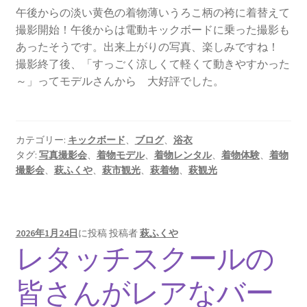
午後からの淡い黄色の着物薄いうろこ柄の袴に着替えて
撮影開始！午後からは電動キックボードに乗った撮影も
あったそうです。出来上がりの写真、楽しみですね！
撮影終了後、「すっごく涼しくて軽くて動きやすかった
～」ってモデルさんから 大好評でした。
カテゴリー:
キックボード
、
ブログ
、
浴衣
タグ:
写真撮影会
、
着物モデル
、
着物レンタル
、
着物体験
、
着物
撮影会
、
萩ふくや
、
萩市観光
、
萩着物
、
萩観光
2026年1月24日
に投稿
投稿者
萩ふくや
レタッチスクールの
皆さんがレアなバー