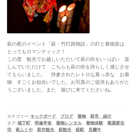
萩の夜のイベント「萩・竹灯路物語」の灯と着物姿は
とってもロマンティック！
この度 観光でお越しいただいて萩の街をいっぱい 楽
しんでいただけて こちらも萩の街を誇らしく感じさせ
てもらいました。 持参されたレトロな真っ赤な お着
物 すごくお似合いでした。お写真のご提供もありがと
うございました。また 遊びに来てくださいね。
カテゴリー:
キックボード
、
ブログ
、
着物
、
萩市 紹介
タグ:
城下町
、
明倫学舎
、
着物レンタル
、
着物体験
、
菊屋家住
宅
、
萩ふくや
、
萩市観光
、
萩観光
、
萩駅
、
見蘭牛