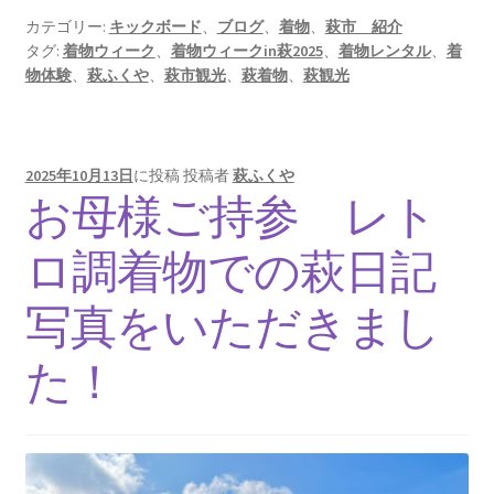
カテゴリー:
キックボード
、
ブログ
、
着物
、
萩市 紹介
タグ:
着物ウィーク
、
着物ウィークin萩2025
、
着物レンタル
、
着
物体験
、
萩ふくや
、
萩市観光
、
萩着物
、
萩観光
2025年10月13日
に投稿
投稿者
萩ふくや
お母様ご持参 レト
ロ調着物での萩日記
写真をいただきまし
た！