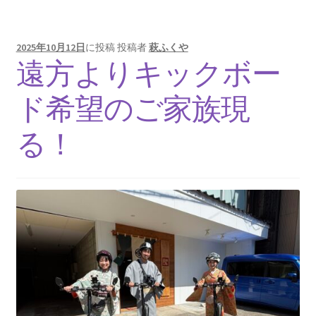
2025年10月12日
に投稿
投稿者
萩ふくや
遠方よりキックボー
ド希望のご家族現
る！