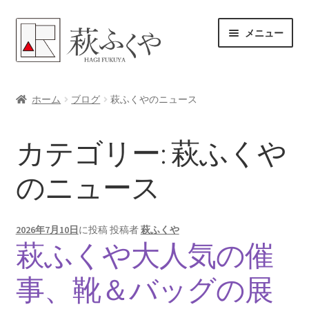
ナ
コ
メニュー
ビ
ン
ゲ
テ
ー
ン
ホーム
シ
ツ
ホーム
ブログ
萩ふくやのニュース
ョ
へ
各レンタル案内
ン
ス
カテゴリー:
萩ふくや
へ
キ
体験プラン予約
ス
ッ
のニュース
キ
プ
よくある質問
ッ
プ
女将のアドバイス
2026年7月10日
に投稿
投稿者
萩ふくや
萩ふくや大人気の催
サ
ブログ
ブ
事、靴＆バッグの展
メ
サ
お問い合わせ