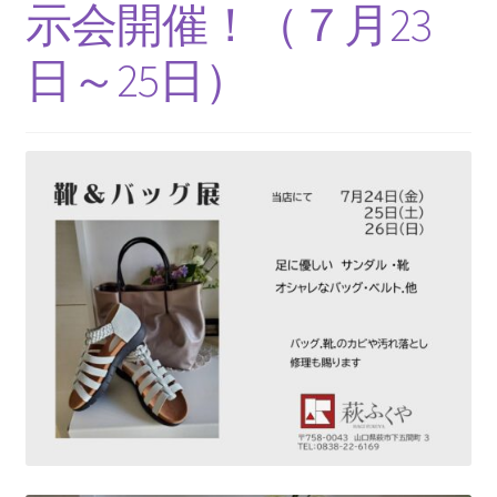
ニ
示会開催！（７月23
ブ
ュ
メ
ー
日～25日）
ニ
を
ュ
展
ー
開
を
展
開