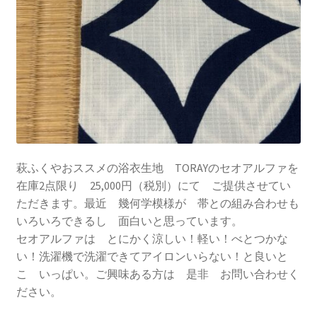
萩ふくやおススメの浴衣生地 TORAYのセオアルファを
在庫2点限り 25,000円（税別）にて ご提供させてい
ただきます。最近 幾何学模様が 帯との組み合わせも
いろいろできるし 面白いと思っています。
セオアルファは とにかく涼しい！軽い！べとつかな
い！洗濯機で洗濯できてアイロンいらない！と良いと
こ いっぱい。ご興味ある方は 是非 お問い合わせく
ださい。