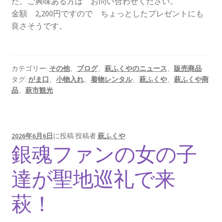
た。ご興味ある方は お問い合わせください。
金額 2,200円ですので ちょっとしたプレゼントにも
良さそうです。
カテゴリー:
その他
、
ブログ
、
萩ふくやのニュース
、
販売商品
タグ:
がま口
、
小物入れ
、
着物レンタル
、
萩ふくや
、
萩ふくや商
品
、
萩市観光
2026年6月6日
に投稿
投稿者
萩ふくや
銀魂ファンの女の子
達が聖地巡礼で来
萩！