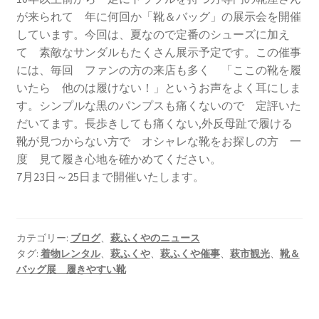
が来られて 年に何回か「靴＆バッグ」の展示会を開催
しています。今回は、夏なので定番のシューズに加え
て 素敵なサンダルもたくさん展示予定です。この催事
には、毎回 ファンの方の来店も多く 「ここの靴を履
いたら 他のは履けない！」というお声をよく耳にしま
す。シンプルな黒のパンプスも痛くないので 定評いた
だいてます。長歩きしても痛くない,外反母趾で履ける
靴が見つからない方で オシャレな靴をお探しの方 一
度 見て履き心地を確かめてください。
7月23日～25日まで開催いたします。
カテゴリー:
ブログ
、
萩ふくやのニュース
タグ:
着物レンタル
、
萩ふくや
、
萩ふくや催事
、
萩市観光
、
靴＆
バッグ展 履きやすい靴