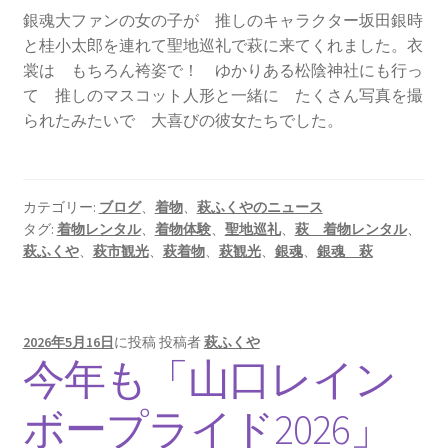
銀魂大ファンの女の子が 推しのキャラクター坂田銀時
と桂小太郎を連れて聖地巡礼で萩に来てくれました。衣
裳は もちろん袴姿で！ ゆかりある松陰神社にも行っ
て 推しのマスコット人形と一緒に たくさん写真を撮
られたみたいで 大喜びの彼女たちでした。
カテゴリー:
ブログ
、
着物
、
萩ふくやのニュース
タグ:
着物レンタル
、
着物体験
、
聖地巡礼
、
萩 着物レンタル
、
萩ふくや
、
萩市観光
、
萩着物
、
萩観光
、
銀魂
、
銀魂 萩
2026年5月16日
に投稿
投稿者
萩ふくや
今年も「山口レイン
ボープライド2026」