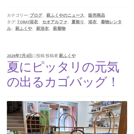
カテゴリー:
ブログ
、
萩ふくやのニュース
、
販売商品
タグ:
TORAY浴衣
、
セオアルファ
、
夏祭り
、
浴衣
、
着物レンタ
ル
、
萩ふくや
、
萩浴衣
、
萩着物
2026年7月4日
に投稿
投稿者
萩ふくや
夏にピッタリの元気
の出るカゴバッグ！