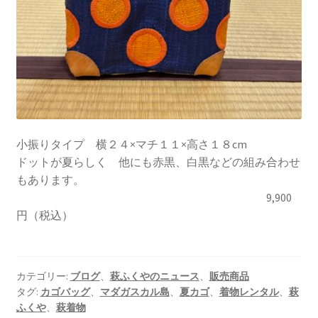
小振りタイプ 横２４×マチ１１×高さ１８cm
ドットが夏らしく 他にも赤黒、白黒などの組み合わせ
もあります。
9,900
円（税込）
カテゴリー:
ブログ
、
萩ふくやのニュース
、
販売商品
タグ:
カゴバッグ
、
マダガスカル島
、
夏カゴ
、
着物レンタル
、
萩
ふくや
、
萩着物