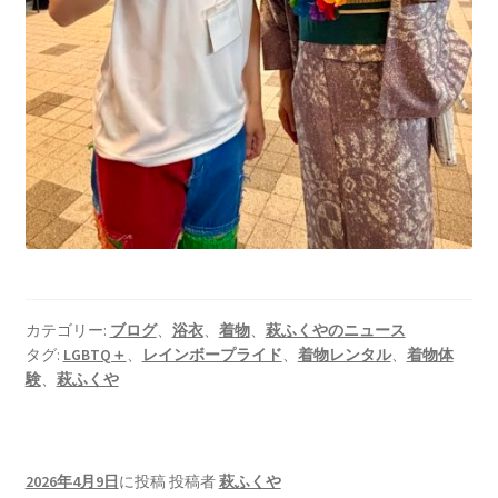
カテゴリー:
ブログ
、
浴衣
、
着物
、
萩ふくやのニュース
タグ:
LGBTQ＋
、
レインボープライド
、
着物レンタル
、
着物体
験
、
萩ふくや
2026年4月9日
に投稿
投稿者
萩ふくや