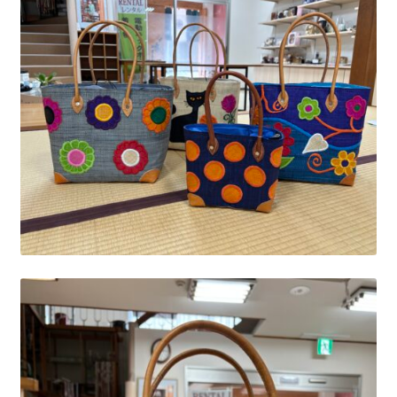
ニ
ブ
ュ
メ
ー
ニ
を
ュ
展
ー
開
を
展
開