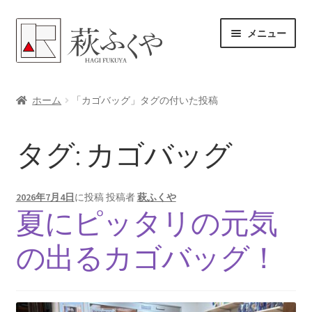
ナ
コ
メニュー
ビ
ン
ゲ
テ
ー
ン
ホーム
シ
ツ
ホーム
「カゴバッグ」タグの付いた投稿
ョ
へ
各レンタル案内
ン
ス
タグ:
カゴバッグ
へ
キ
体験プラン予約
ス
ッ
キ
プ
よくある質問
2026年7月4日
に投稿
投稿者
萩ふくや
ッ
夏にピッタリの元気
プ
女将のアドバイス
の出るカゴバッグ！
サ
ブログ
ブ
メ
サ
お問い合わせ