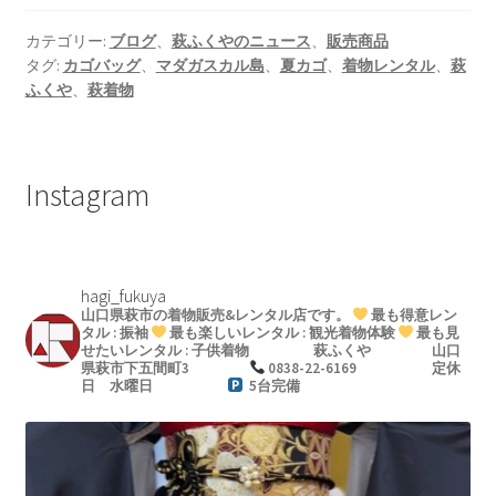
カテゴリー:
ブログ
、
萩ふくやのニュース
、
販売商品
タグ:
カゴバッグ
、
マダガスカル島
、
夏カゴ
、
着物レンタル
、
萩
ふくや
、
萩着物
Instagram
hagi_fukuya
山口県萩市の着物販売&レンタル店です。
最も得意レン
タル : 振袖
最も楽しいレンタル : 観光着物体験
最も見
せたいレンタル : 子供着物
萩ふくや
山口
県萩市下五間町3
0838-22-6169
定休
日 水曜日
5台完備