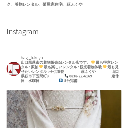
ク
、
着物レンタル
、
菊屋家住宅
、
萩ふくや
Instagram
hagi_fukuya
山口県萩市の着物販売&レンタル店です。
最も得意レン
タル : 振袖
最も楽しいレンタル : 観光着物体験
最も見
せたいレンタル : 子供着物
萩ふくや
山口
県萩市下五間町3
0838-22-6169
定休
日 水曜日
5台完備