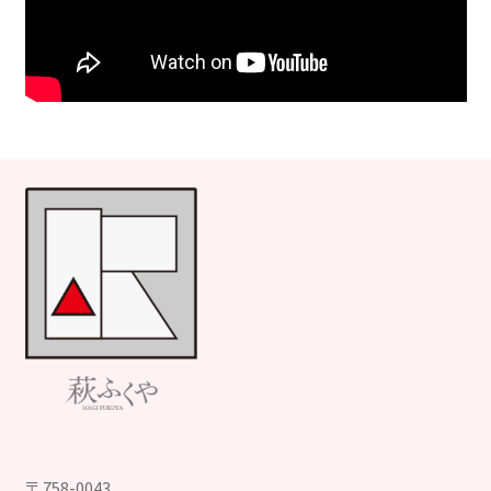
〒758-0043