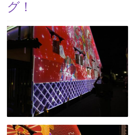
ニ
グ！
ブ
ュ
メ
ー
ニ
を
ュ
展
ー
開
を
展
開