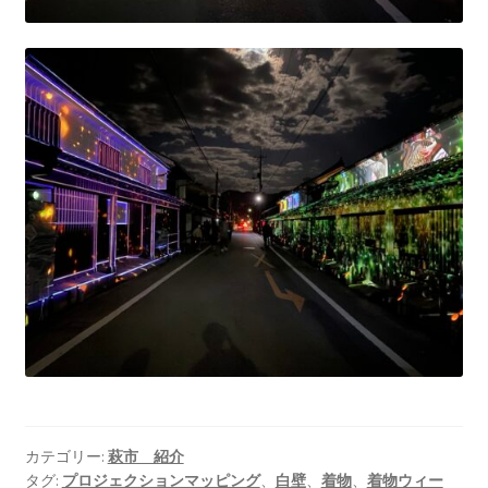
カテゴリー:
萩市 紹介
タグ:
プロジェクションマッピング
、
白壁
、
着物
、
着物ウィー