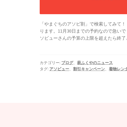
「やまぐちのアソビ割」で検索してみて！
ります。11月30日までの予約なので急いで
ソビューさんの予算の上限を超えたら終了
カテゴリー:
ブログ
、
萩ふくやのニュース
タグ:
アソビュー
、
割引キャンペーン
、
着物レン