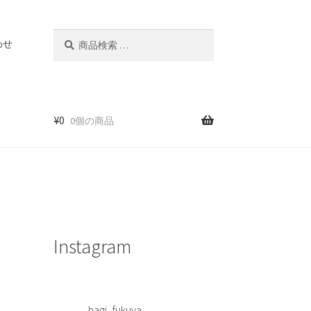
検
検
わせ
索
索
対
象:
¥
0
0個の商品
Instagram
hagi_fukuya