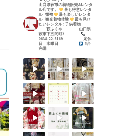
山口県萩市の着物販売&レンタ
ル店です。
最も得意レンタ
ル : 振袖
最も楽しいレンタ
ル : 観光着物体験
最も見せ
たいレンタル : 子供着物
萩ふくや
山口県
萩市下五間町3
0838-22-6169
定休
日 水曜日
5台
完備