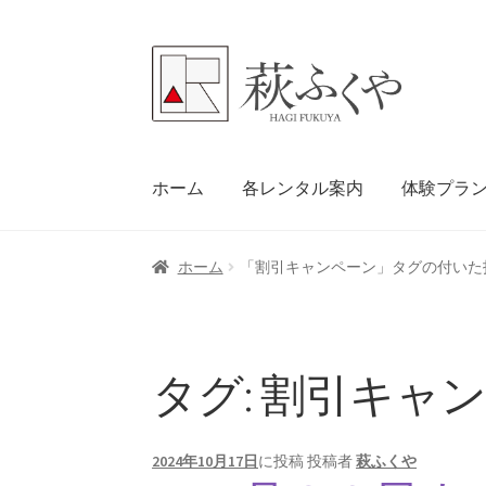
ナ
コ
ビ
ン
ゲ
テ
ー
ン
シ
ツ
ホーム
各レンタル案内
体験プラ
ョ
へ
ン
ス
へ
キ
ホーム
「割引キャンペーン」タグの付いた
ス
ッ
キ
プ
ッ
プ
タグ:
割引キャ
2024年10月17日
に投稿
投稿者
萩ふくや