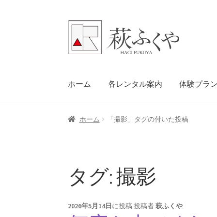
ナ
コ
ビ
ン
ゲ
テ
ー
ン
シ
ツ
ホーム
各レンタル案内
体験プラ
ョ
へ
ン
ス
へ
キ
ホーム
「撮影」タグの付いた投稿
ス
ッ
キ
プ
ッ
プ
タグ:
撮影
2026年5月14日
に投稿
投稿者
萩ふくや