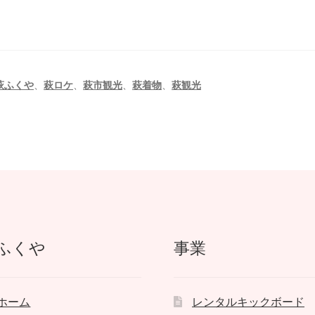
萩ふくや
、
萩ロケ
、
萩市観光
、
萩着物
、
萩観光
ふくや
事業
ホーム
レンタルキックボード