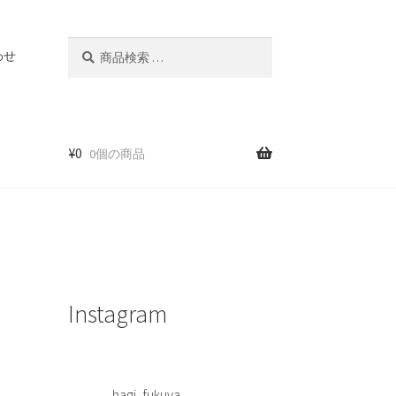
検
検
わせ
索
索
対
象:
¥
0
0個の商品
Instagram
hagi_fukuya