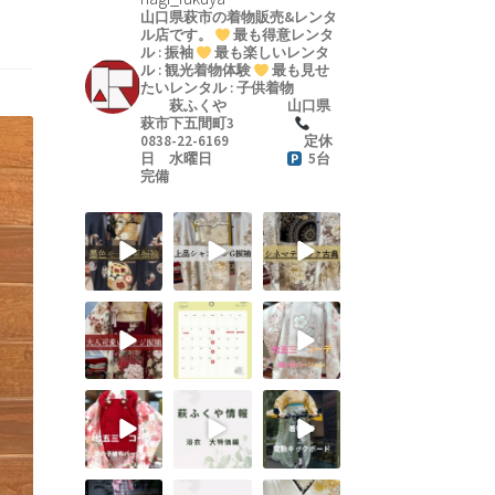
山口県萩市の着物販売&レンタ
ル店です。
最も得意レンタ
ル : 振袖
最も楽しいレンタ
ル : 観光着物体験
最も見せ
たいレンタル : 子供着物
萩ふくや
山口県
萩市下五間町3
0838-22-6169
定休
日 水曜日
5台
完備