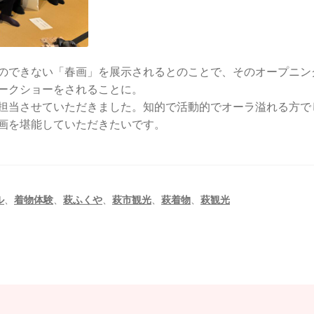
のできない「春画」を展示されるとのことで、そのオープニン
ークショーをされることに。
担当させていただきました。知的で活動的でオーラ溢れる方で
画を堪能していただきたいです。
ル
、
着物体験
、
萩ふくや
、
萩市観光
、
萩着物
、
萩観光