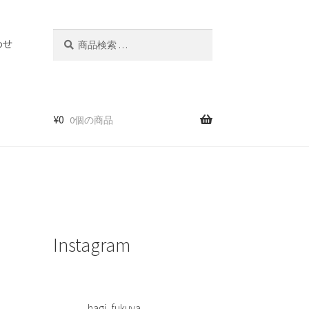
検
検
わせ
索
索
対
象:
¥
0
0個の商品
Instagram
hagi_fukuya