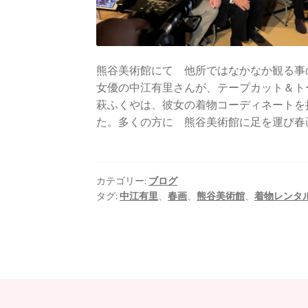
熊谷美術館にて 他所ではなかなか観る事
女優の中江有里さんが、テープカット＆ト
萩ふくやは、彼女の着物コーディネートを
た。多くの方に 熊谷美術館に足を運び春
カテゴリー:
ブログ
タグ:
中江有里
、
春画
、
熊谷美術館
、
着物レンタ