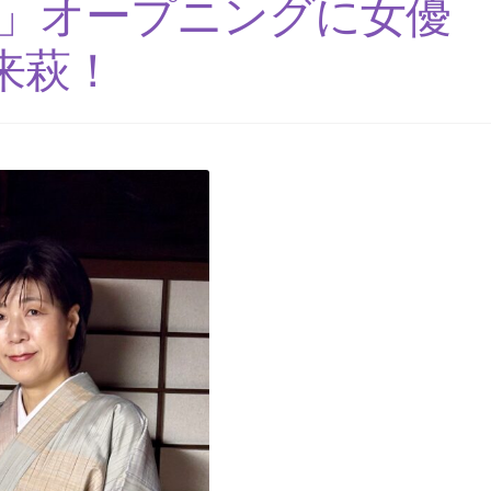
画展」オープニングに女
来萩！