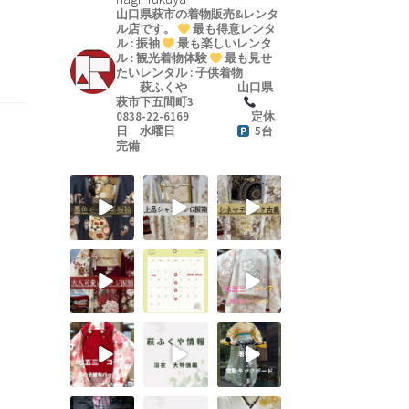
優
山口県萩市の着物販売&レンタ
ル店です。
最も得意レンタ
ル : 振袖
最も楽しいレンタ
ル : 観光着物体験
最も見せ
たいレンタル : 子供着物
萩ふくや
山口県
萩市下五間町3
0838-22-6169
定休
日 水曜日
5台
完備