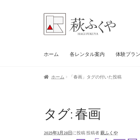
ナ
コ
ビ
ン
ゲ
テ
ー
ン
シ
ツ
ホーム
各レンタル案内
体験プラ
ョ
へ
ン
ス
へ
キ
ホーム
「春画」タグの付いた投稿
ス
ッ
キ
プ
ッ
プ
タグ:
春画
2025年3月28日
に投稿
投稿者
萩ふくや