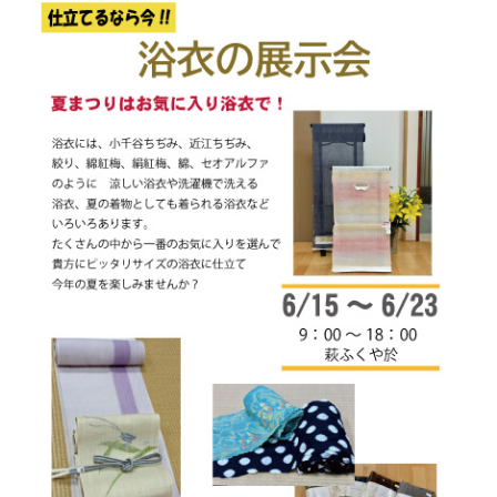
ニ
ブ
ュ
メ
ー
ニ
を
ュ
展
ー
開
を
展
開