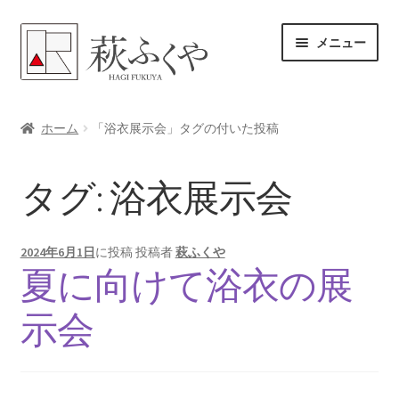
ナ
コ
メニュー
ビ
ン
ゲ
テ
ー
ン
ホーム
シ
ツ
ホーム
「浴衣展示会」タグの付いた投稿
ョ
へ
各レンタル案内
ン
ス
タグ:
浴衣展示会
へ
キ
体験プラン予約
ス
ッ
キ
プ
よくある質問
2024年6月1日
に投稿
投稿者
萩ふくや
ッ
夏に向けて浴衣の展
プ
女将のアドバイス
示会
サ
ブログ
ブ
メ
サ
お問い合わせ