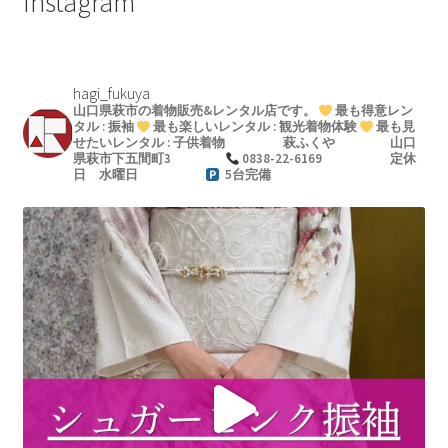
Instagram
hagi_fukuya
山口県萩市の着物販売&レンタル店です。
最も得意レン
タル : 振袖
最も楽しいレンタル : 観光着物体験
最も見
せたいレンタル : 子供着物
萩ふくや
山口
県萩市下五間町3
0838-22-6169
定休
日 水曜日
5台完備