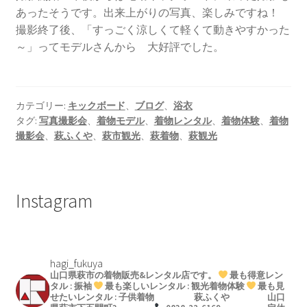
あったそうです。出来上がりの写真、楽しみですね！
撮影終了後、「すっごく涼しくて軽くて動きやすかった
～」ってモデルさんから 大好評でした。
カテゴリー:
キックボード
、
ブログ
、
浴衣
タグ:
写真撮影会
、
着物モデル
、
着物レンタル
、
着物体験
、
着物
撮影会
、
萩ふくや
、
萩市観光
、
萩着物
、
萩観光
Instagram
hagi_fukuya
山口県萩市の着物販売&レンタル店です。
最も得意レン
タル : 振袖
最も楽しいレンタル : 観光着物体験
最も見
せたいレンタル : 子供着物
萩ふくや
山口