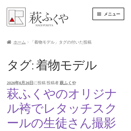
ナ
コ
メニュー
ビ
ン
ゲ
テ
ー
ン
ホーム
シ
ツ
ホーム
「着物モデル」タグの付いた投稿
ョ
へ
各レンタル案内
ン
ス
タグ:
着物モデル
へ
キ
体験プラン予約
ス
ッ
キ
プ
よくある質問
2026年6月26日
に投稿
投稿者
萩ふくや
ッ
萩ふくやのオリジナ
プ
女将のアドバイス
ル袴でレタッチスク
サ
ブログ
ブ
ールの生徒さん撮影
メ
サ
お問い合わせ