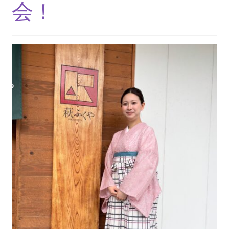
ニ
会！
ブ
ュ
メ
ー
ニ
を
ュ
展
ー
開
を
展
開