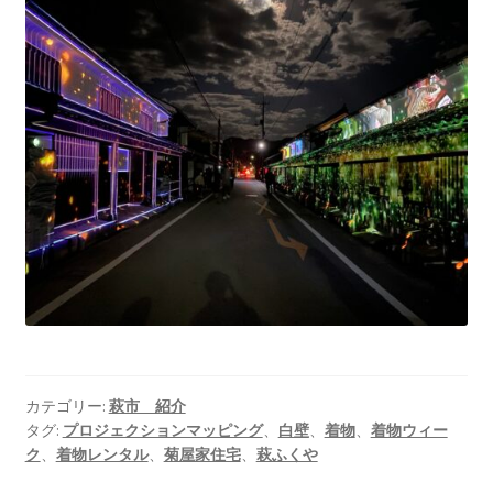
カテゴリー:
萩市 紹介
タグ:
プロジェクションマッピング
、
白壁
、
着物
、
着物ウィー
ク
、
着物レンタル
、
菊屋家住宅
、
萩ふくや