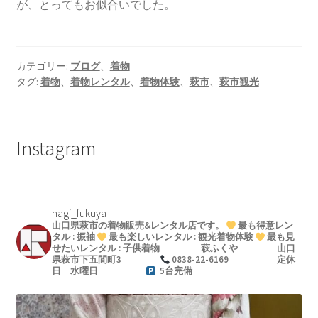
が、とってもお似合いでした。
カテゴリー:
ブログ
、
着物
タグ:
着物
、
着物レンタル
、
着物体験
、
萩市
、
萩市観光
Instagram
hagi_fukuya
山口県萩市の着物販売&レンタル店です。
最も得意レン
タル : 振袖
最も楽しいレンタル : 観光着物体験
最も見
せたいレンタル : 子供着物
萩ふくや
山口
県萩市下五間町3
0838-22-6169
定休
日 水曜日
5台完備