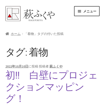
ナ
コ
メニュー
ビ
ン
ゲ
テ
ー
ン
ホーム
シ
ツ
ホーム
「着物」タグの付いた投稿
ョ
へ
各レンタル案内
ン
ス
タグ:
着物
へ
キ
体験プラン予約
ス
ッ
キ
プ
よくある質問
2022年10月10日
に投稿
投稿者
萩ふくや
ッ
初‼ 白壁にプロジェ
プ
女将のアドバイス
クションマッピン
サ
ブログ
ブ
グ！
メ
サ
お問い合わせ