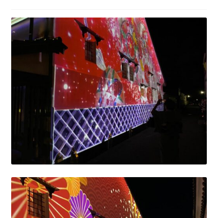
ニ
ブ
ュ
メ
ー
ニ
を
ュ
展
ー
開
を
展
開