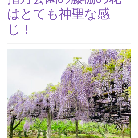
ニ
ブ
はとても神聖な感
ュ
メ
ー
ニ
じ！
を
ュ
展
ー
開
を
展
開