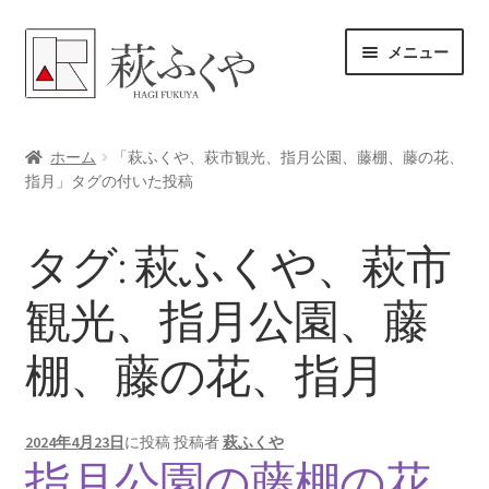
ナ
コ
メニュー
ビ
ン
ゲ
テ
ー
ン
ホーム
シ
ツ
ホーム
「萩ふくや、萩市観光、指月公園、藤棚、藤の花、
ョ
へ
指月」タグの付いた投稿
各レンタル案内
ン
ス
へ
キ
体験プラン予約
タグ:
萩ふくや、萩市
ス
ッ
キ
プ
よくある質問
観光、指月公園、藤
ッ
プ
棚、藤の花、指月
女将のアドバイス
サ
ブログ
ブ
2024年4月23日
に投稿
投稿者
萩ふくや
指月公園の藤棚の花
メ
サ
お問い合わせ