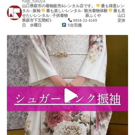
hagi_fukuya
山口県萩市の着物販売&レンタル店です。
最も得意レン
タル : 振袖
最も楽しいレンタル : 観光着物体験
最も見
せたいレンタル : 子供着物
萩ふくや
山口
県萩市下五間町3
0838-22-6169
定休
日 水曜日
5台完備