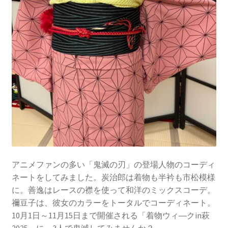
アニメファンの多い「鬼滅の刃」の登場人物のコーディ
ネートをしてみました。炭治郎は着物も半衿も市松模様
に。善逸はレースの襟を使って和洋のミックスコーデ。
禰豆子は、彼女のカラーをトータルでコーディネート。
10月1日～11月15日まで開催される「着物ウィ―クin萩