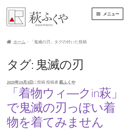
ナ
コ
メニュー
ビ
ン
ゲ
テ
ー
ン
ホーム
シ
ツ
ホーム
「鬼滅の刃」タグの付いた投稿
ョ
へ
各レンタル案内
ン
ス
タグ:
鬼滅の刃
へ
キ
体験プラン予約
ス
ッ
キ
プ
よくある質問
2025年10月3日
に投稿
投稿者
萩ふくや
ッ
「着物ウィ―クin萩」
プ
女将のアドバイス
で鬼滅の刃っぽい着
サ
ブログ
ブ
物を着てみません
メ
サ
お問い合わせ