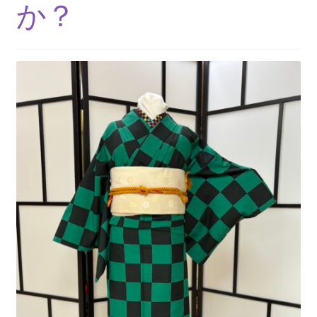
ニ
か？
ブ
ュ
メ
ー
ニ
を
ュ
展
ー
開
を
展
開