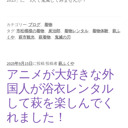
2025」に 3人で鬼滅してみませんか？
カテゴリー:
ブログ
、
着物
タグ:
市松模様の着物
、
炭治郎
、
着物レンタル
、
着物体験
、
萩ふ
くや
、
萩市観光
、
萩着物
、
鬼滅の刃
2025年9月15日
に投稿
投稿者
萩ふくや
アニメが大好きな外
国人が浴衣レンタル
して萩を楽しんでく
れました！