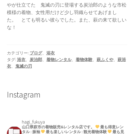
やが仕立てた 鬼滅の刃に登場する炭治郎のような市松
模様の着物、女性用だけど少し羽織らせてあげまし
た。 とても明るい彼らでした。また、萩の来て欲しい
な！
カテゴリー:
ブログ
、
浴衣
タグ:
浴衣
、
炭治郎
、
着物レンタル
、
着物体験
、
萩ふくや
、
萩浴
衣
、
鬼滅の刃
Instagram
hagi_fukuya
山口県萩市の着物販売&レンタル店です。
最も得意レン
タル : 振袖
最も楽しいレンタル : 観光着物体験
最も見