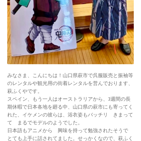
みなさま、こんにちは！山口県萩市で呉服販売と振袖等
のレンタルや観光用の街着レンタルを営んでおります、
萩ふくやです。
スペイン、もう一人はオーストラリアから、3週間の長
期休暇で日本各地を廻る中、山口県の萩市にも寄ってく
れた、イケメンの彼らは、浴衣姿もバッチリ きまって
て まるでモデルのようでした。
日本語もアニメから 興味を持って勉強されたそうで
とても上手に話されてました。せっかくなので、萩ふく